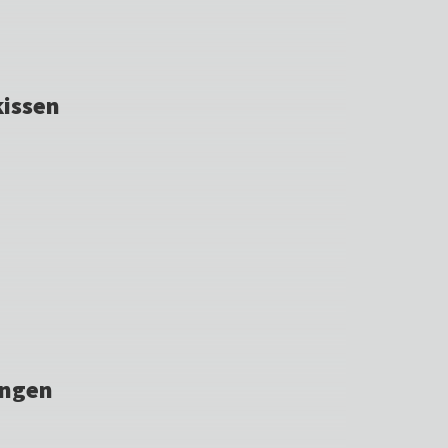
issen
ungen