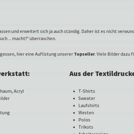
fassen und erweitert sich ja auch ständig. Daher ist es nicht verw
auch ... macht!“ überraschen.
rgessen, hier eine Auflistung unserer
Topseller
. Viele Bilder dazu 
werkstatt:
Aus der Textildruck
chaum, Acryl
T-Shirts
ilder
Sweater
Laufshirts
htung
Westen
Polos
Trikots