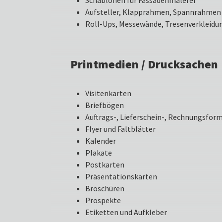
Schablonen für Fassadenmalerei
Aufsteller, Klapprahmen, Spannrahmen
Roll-Ups, Messewände, Tresenverkleidu
Printmedien / Drucksachen
Visitenkarten
Briefbögen
Auftrags-, Lieferschein-, Rechnungsfor
Flyer und Faltblätter
Kalender
Plakate
Postkarten
Präsentationskarten
Broschüren
Prospekte
Etiketten und Aufkleber