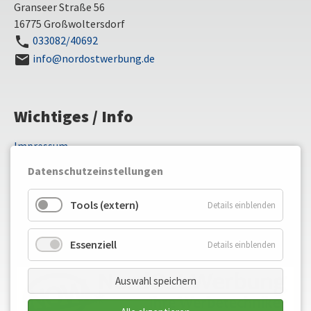
Granseer Straße 56
16775 Großwoltersdorf
033082/40692
phone
info@nordostwerbung.de
mail
Wichtiges / Info
Navigation
Impressum
überspringen
Datenschutz
Datenschutzeinstellungen
AGB
Versand- und Zahlungsbedingungen
Tools (extern)
Details einblenden
Widerrufsbelehrung
Essenziell
Details einblenden
Auswahl speichern